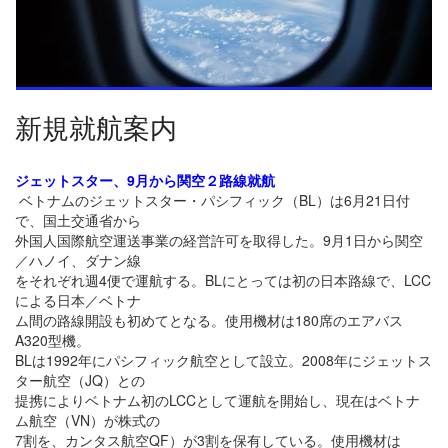
新規就航案内
ジェットスター、9月から関空２路線就航
ベトナムのジェットスター・パシフィック（BL）は6月21日付
で、国土交通省から
外国人国際航空運送事業の経営許可を取得した。9月1日から関空
／ハノイ、ダナン線
をそれぞれ週4便で運航する。BLにとっては初の日本路線で、LCC
による日本／ベトナ
ム間の路線開設も初めてとなる。使用機材は180席のエアバス
A320型機。
BLは1992年にパシフィック航空として設立。2008年にジェットス
ター航空（JQ）との
提携により
ベトナム初のLCCとして運航を開始し、現在はベトナ
ム航空（VN）が株式の
7割を、カンタス航空
QF）が3割を保有している。使用機材は