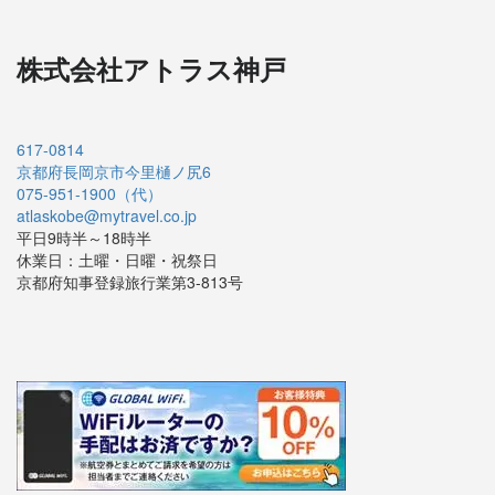
ー
シ
株式会社アトラス神戸
ョ
ン
617-0814
京都府長岡京市今里樋ノ尻6
075-951-1900（代）
atlaskobe@mytravel.co.jp
平日9時半～18時半
休業日：土曜・日曜・祝祭日
京都府知事登録旅行業第3-813号