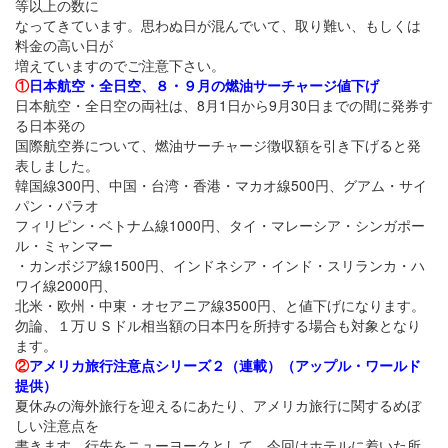
等以上の数に
なってきています。思わぬ日が混んでいて、取り難い、もしくは
料金の高い日が
増えていますのでご注意下さい。
①
日本航空・全日空、８・９月の燃油サーチャージ値下げ
日本航空・全日空の両社は、8月1日から9月30日までの間に発券す
る日本発の
国際航空券について、燃油サーチャージ徴収額を引き下げると発
表しました。
韓国線300円、中国・台湾・香港・マカオ線500円、グアム・サイ
パン・パラオ
フィリピン・ベトナム線1000円、タイ・マレーシア・シンガポー
ル・ミャンマー
・カンボジア線1500円、インドネシア・インド・スリランカ・ハ
ワイ線2000円、
北米・欧州・中東・オセアニア線3500円、と値下げになります。
勿論、１万ＵＳドル相当額の日本円を所持する場合も対象となり
ます。
②
アメリカ旅行注意点シリーズ２（連載）（アップル・ワールド
提供）
夏休みの海外旅行を迎えるにあたり、アメリカ旅行に関するめぼ
しい注意点を
書きます。行先をニューヨークとして、今回はホテルに着いた所