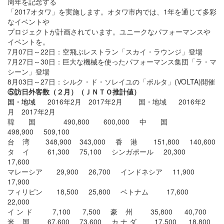
周年を記念する
「2017オタワ」を実施します。オタワ市内では、1年を通じて多彩
なイベントや
プロジェクトが計画されています。ユニークなパフォーマンスや
イベントを。
7月07日～22日：空飛ぶレストラン「スカイ・ラウンジ」登場
7月27日～30日：巨大な機械を使ったパフォーマンス集団「ラ・マ
シーン」登場
8月03日～27日：シルク・ド・ソレイユの「ボルタ」(VOLTA)開催
⑤
訪日外客数（２月）（ＪＮＴＯ推計値）
国・地域
2016年2月 2017年2月 国・地域 2016年2
月 2017年2月
韓 国 490,800 600,000 中 国
498,900 509,100
台 湾 348,900 343,000 香 港 151,800 140,600
タ イ 61,300 75,100 シンガポール 20,300
17,600
マレーシア 29,900 26,700 インドネシア 11,900
17,900
フィリピン 18,500 25,800 ベトナム 17,600
22,000
イ ン ド 7,100 7,500 豪 州 35,800 40,700
米 国 67,600 73,600 カ ナ ダ 17,500 18,800