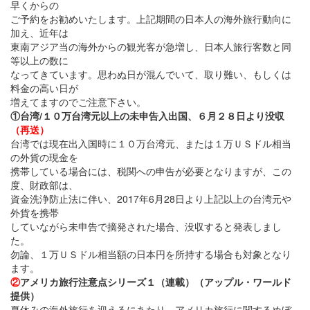
早くからの
ご予約をお勧めいたします。上記期間の日本人の海外旅行動向に
加え、近年は
東南アジア当の海外からの観光客が急増し、日本人旅行客数と同
等以上の数に
なってきています。思わぬ日が混んでいて、取り難い、もしくは
料金の高い日が
増えてますのでご注意下さい。
①
台湾/１０万台湾元以上の未申告入出国、６月２８日より没収
（再送）
台湾では現在出入国時に１０万台湾元、または１万ＵＳドル相当
の外貨の現金を
携帯している場合には、税関への申告が必要となりますが、この
度、財政部は、
資金洗浄防止法に伴い、2017年6月28日より上記以上の台湾元や
外貨を携帯
していながら未申告で摘発された場合、没収すると発表しまし
た。
勿論、１万ＵＳドル相当額の日本円を所持する場合も対象となり
ます。
②
アメリカ旅行注意点シリーズ１（連載）（アップル・ワールド
提供）
夏休みの海外旅行を迎えるにあたり、アメリカ旅行に関するめぼ