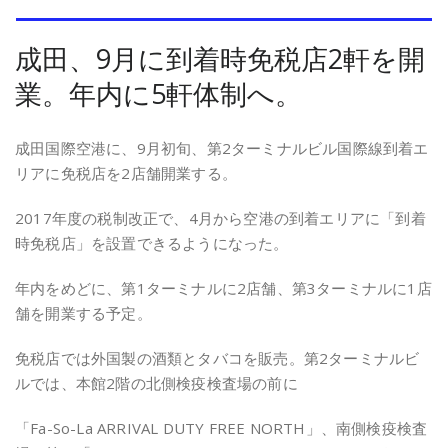
成田、9月に到着時免税店2軒を開
業。年内に5軒体制へ。
成田国際空港に、
9
月初旬、第
2
ターミナルビル国際線到着エ
リアに免税店を
2
店舗開業する。
2017
年度の税制改正で、
4
月から空港の到着エリアに「到着
時免税店」を設置できるようになった。
年内をめどに、第
1
ターミナルに
2
店舗、第
3
ターミナルに
1
店
舗を開業する予定。
免税店では外国製の酒類とタバコを販売。第
2
ターミナルビ
ルでは、本館
2
階の北側検疫検査場の前に
「
Fa-So-La ARRIVAL DUTY FREE NORTH
」、南側検疫検査