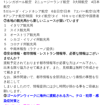
1シンガポール航空 2ニュージーランド航空 3大韓航空 4日本
航空
5ガルーダ・インドネシア航空 6全日空/日本 7エバー航空/台湾
8アシアナ航空/韓国 9タイ航空/タイ 10キャセイ航空/中国香港
⑦各地の観光局から新しいニュースが届いています
１ イタリア観光局
２ スイス観光局
３ オーストリア観光局
４ シカゴ・イリノイ州観光局
５ コロナド州観光局
６ 中南米報告（ラティーノ提供）
⑧安全情報・都市情報・レストラン情報等、必要な情報はござい
ませんか？
渡航予定されております都市情報等が必要な方はメール下さい。
出来る限り協力させて戴きます。また、見積書は無料で作成させ
て戴きます。
なお、操作間違いで、都市情報を全部消去という痛恨の事態を引
き起こして
しまいましたので、情報提供には少し時間が掛かる事をご容赦お
願いします。
⑨
ゴールデンウィークに海外に渡航される方へ。テロ・犯罪・感
染症対策と