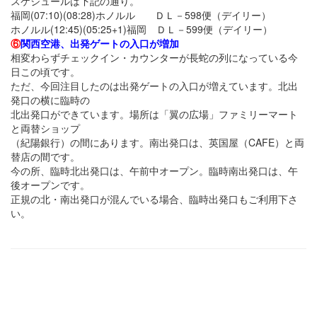
スケジュールは下記の通り。
福岡(07:10)(08:28)ホノルル ＤＬ－598便（デイリー）
ホノルル(12:45)(05:25+1)福岡 ＤＬ－599便（デイリー）
⑥
関西空港、出発ゲートの入口が増加
相変わらずチェックイン・カウンターが長蛇の列になっている今
日この頃です。
ただ、今回注目したのは出発ゲートの入口が増えています。北出
発口の横に臨時の
北出発口ができています。場所は「翼の広場」ファミリーマート
と両替ショップ
（紀陽銀行）の間にあります。南出発口は、英国屋（CAFE）と両
替店の間です。
今の所、臨時北出発口は、午前中オープン。臨時南出発口は、午
後オープンです。
正規の北・南出発口が混んでいる場合、臨時出発口もご利用下さ
い。