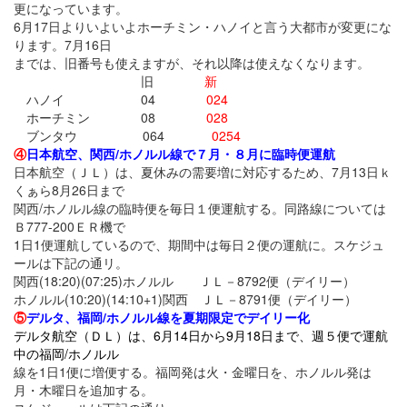
更になっています。
6月17日よりいよいよホーチミン・ハノイと言う大都市が変更にな
ります。7月16日
までは、旧番号も使えますが、それ以降は使えなくなります。
旧
新
ハノイ 04
024
ホーチミン 08
028
ブンタウ 064
0254
④
日本航空、関西/ホノルル線で７月・８月に臨時便運航
日本航空（ＪＬ）は、夏休みの需要増に対応するため、7月13日ｋ
くぁら8月26日まで
関西/ホノルル線の臨時便を毎日１便運航する。同路線については
Ｂ777-200ＥＲ機で
1日1便運航しているので、期間中は毎日２便の運航に。スケジュ
ールは下記の通リ。
関西(18:20)(07:25)ホノルル ＪＬ－8792便（デイリー）
ホノルル(10:20)(14:10+1)関西 ＪＬ－8791便（デイリー）
⑤
デルタ、福岡/ホノルル線を夏期限定でデイリー化
デルタ航空（ＤＬ）は、6月14日から9月18日まで、週５便で運航
中の福岡/ホノルル
線を1日1便に増便する。福岡発は火・金曜日を、ホノルル発は
月・木曜日を追加する。