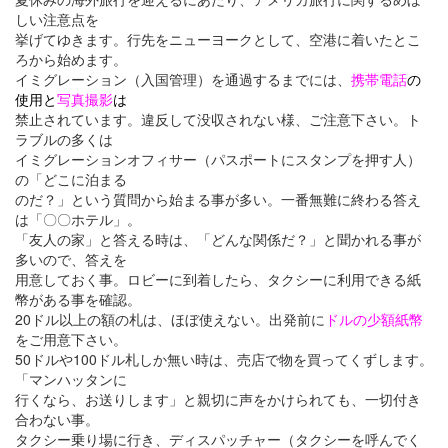
しい注意点を
挙げてゆきます。行先をニューヨークとして、空港に着いたとこ
ろから始めます。
イミグレーション（入国管理）を通過するまでには、
携帯電話
の
使用と
写真撮影
は
禁止されています。違反して没収されない様、ご注意下さい。ト
ラブルの多くは
イミグレーションオフィサー（パスポートにスタンプを押す人）
の「どこに泊まる
のだ？」という質問から始まる事が多い。一番無難に終わる答え
は「〇〇ホテル」。
「友人の家」と答える時は、「どんな関係だ？」と聞かれる事が
多いので、答えを
用意しておく事。ロビーに到着したら、タクシーに利用できる紙
幣がある事を確認。
20ドル以上の額の札は、ほぼ使えない。出発前に
ドルの少額紙幣
をご用意下さい。
50ドルや100ドル札しか無い時は、売店で物を買ってくずします。
「マンハッタンに
行くなら、お送りします」と親切に声をかけられても、一切付き
合わない事。
タクシー乗り場に行き、ディスパッチャー（タクシーを呼んでく