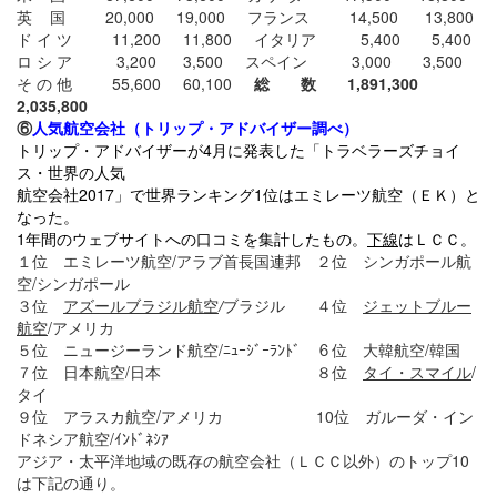
英 国 20,000 19,000 フランス 14,500 13,800
ド イ ツ 11,200 11,800 イタリア 5,400 5,400
ロ シ ア 3,200 3,500 スペイン 3,000 3,500
そ の 他 55,600 60,100
総 数 1,891,300
2,035,800
⑥
人気航空会社（トリップ・アドバイザー調べ）
トリップ・アドバイザーが4月に発表した「トラベラーズチョイ
ス・世界の人気
航空会社2017」で世界ランキング1位はエミレーツ航空（ＥＫ）と
なった。
1年間のウェブサイトへの口コミを集計したもの。
下線
はＬＣＣ。
１位 エミレーツ航空/アラブ首長国連邦 ２位 シンガポール航
空/シンガポール
３位
アズールブラジル航空
/
ブラジル ４位
ジェットブルー
航空
/アメリカ
５位 ニュージーランド航空/ﾆｭｰｼﾞｰﾗﾝﾄﾞ ６位 大韓航空/韓国
７位 日本航空/日本 ８位
タイ・スマイル
/
タイ
９位 アラスカ航空/アメリカ 10位 ガルーダ・イン
ドネシア航空/ｲﾝﾄﾞﾈｼｱ
アジア・太平洋地域の既存の航空会社（ＬＣＣ以外）のトップ10
は下記の通り。