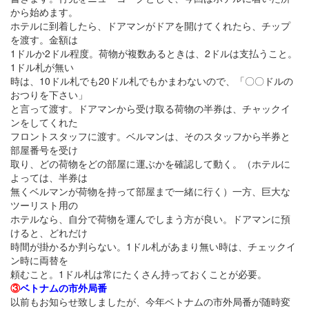
から始めます。
ホテルに到着したら、ドアマンがドアを開けてくれたら、チップ
を渡す。金額は
1ドルか2ドル程度。荷物が複数あるときは、2ドルは支払うこと。
1ドル札が無い
時は、10ドル札でも20ドル札でもかまわないので、「〇〇ドルの
おつりを下さい」
と言って渡す。ドアマンから受け取る荷物の半券は、チャックイ
ンをしてくれた
フロントスタッフに渡す。ベルマンは、そのスタッフから半券と
部屋番号を受け
取り、どの荷物をどの部屋に運ぶかを確認して動く。（ホテルに
よっては、半券は
無くベルマンが荷物を持って部屋まで一緒に行く）一方、巨大な
ツーリスト用の
ホテルなら、自分で荷物を運んでしまう方が良い。ドアマンに預
けると、どれだけ
時間が掛かるか判らない。1ドル札があまり無い時は、チェックイ
ン時に両替を
頼むこと。1ドル札は常にたくさん持っておくことが必要。
③
ベトナムの市外局番
以前もお知らせ致しましたが、今年ベトナムの市外局番が随時変