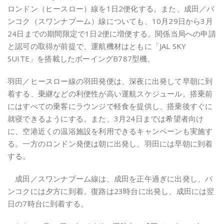
ロンドン（ヒースロー）線を
1
日
2
便化する。また、成田／バ
ンコク（スワンナプーム）線についても、
10
月
29
日から
3
月
24
日までの期間限定で
1
日
2
便に増便する。関係当局への申請
と認可の取得が前提で、運航機材はともに「
JAL SKY
SUITE
」を搭載したボーイング
B787
型機。
羽田／ヒースロー線の羽田発便は、深夜に出発して早朝に到
着する、乗継などの利便性が高い運航スケジュール。搭乗前
にはすべての乗客にラウンジで軽食を提供し、搭乗後すぐに
就寝できるようにする。また、
3
月
24
日までは希望者向け
に、空港近くの温浴施設を利用できるキャンペーンも実施す
る。一方のロンドン発便は朝に出発し、羽田には早朝に到着
する。
成田／スワンナプーム線は、成田を正午過ぎに出発し、バ
ンコクには夕方に到着。復路は
23
時台に出発し、成田には翌
日の
7
時台に到着する。