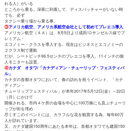
れる人）がいる
ところから乗る。深夜に到着して、ディスパッチャーがいない時
でも、必ず
タクシー乗り場から乗る事。
③
アメリカ航空、アメリカ系航空会社として初めてプレエコ導入
アメリカン航空（ＡＡ）は、8月5日より成田/ロサンゼルス線でプ
レミアム・
エコノミー・クラスを導入する。現在はビジネスとエコノミーの
２クラス制で運航
だが、シートピッチ96.5センチのプレエコを導入。11インチの個
人モニターも設置。
④
カナダ オタワ/「カナディアン・チューリップ・フェスティバ
ル」
カナダの首都オタワにおいて、春の訪れを祝うイベント、「カナ
ディアン・
チューリップフェスティバル」が本年2017年5月12日(金）～22日
（月）にかけて
開催される。市内４ケ所の会場を中心に100万株にも及ぶチューリ
ップが街を埋め
尽くすこのイベントには、カラフルな花を観賞する為、毎年60万
人が訪れています。
又、カナダ建国150周年にあたる本年は、首都オタワでも建国150