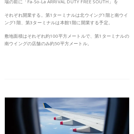
場の前に「
Fa-So-La ARRIVAL DUTY FREE SOUTH
」を
それぞれ開業する。第
1
ターミナルは北ウイング
1
階と南ウイ
ング
1
階、第
3
ターミナルは本館
1
階に開業する予定。
敷地面積はそれぞれ約
100
平方メートルで、第
1
ターミナルの
南ウイングの店舗のみ約
50
平方メートル。