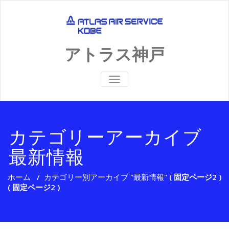
Skip
to
content
アトラス神戸
ナ
ビ
ゲ
ー
シ
ョ
カテゴリーアーカイブ
ン
を
最新情報
切
り
替
え
ホーム
/
カテゴリー別アーカイブ "最新情報"
( 固定ページ2 )
( 固定ページ2 )