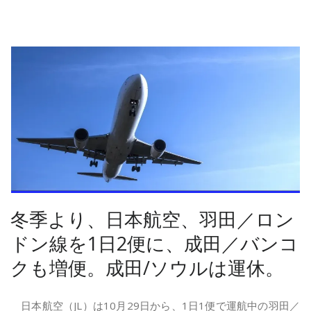
冬季より、日本航空、羽田／ロン
ドン線を1日2便に、成田／バンコ
クも増便。成田/ソウルは運休。
日本航空（
JL
）は
10
月
29
日から、
1
日
1
便で運航中の羽田／