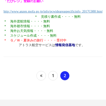
「たびレジ」登録のお願い
http://www.anzen.mofa.go.jp/info/pcwideareaspecificinfo_2017C088.html
＊ 見積り書作成・・・・無料
＊ 海外渡航情報・・・・無料
＊ 海外都市情報・・・・無料
＊ 海外お天気情報・・・・無料
＊ スケジュール作成・・・・無料
＊ Ｇ／Ｗ・夏休みの旅行・・・・受付中
アトラス航空サービスは
情報発信基地
です。
投
1
2
稿
ナ
ビ
ゲ