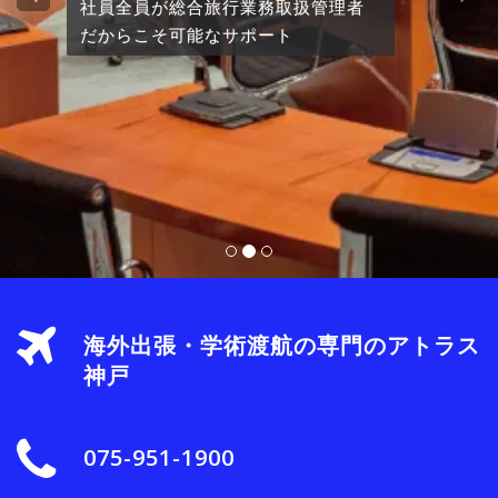
合旅行業務取扱管理者
NGOの活動等
能なサポート
には無い地域
海外出張・学術渡航の専門のアトラス
神戸
075-951-1900