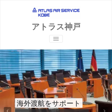
Skip
to
content
アトラス神戸
ナ
ビ
ゲ
ー
シ
ョ
ン
を
切
り
替
え
旅行業4
をサポート
可能にす