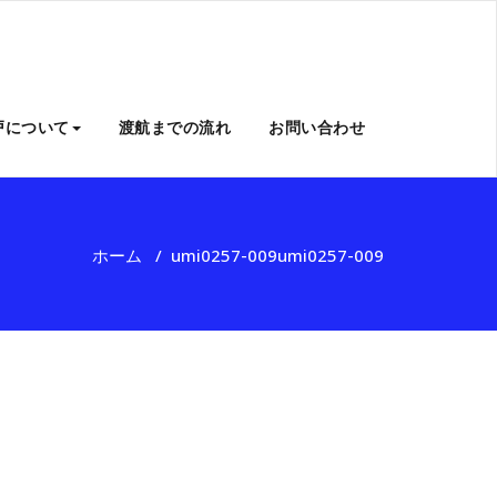
戸について
渡航までの流れ
お問い合わせ
ホーム
/
umi0257-009
umi0257-009