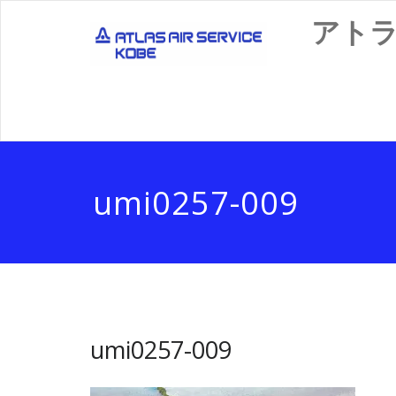
Skip
アト
to
content
umi0257-009
umi0257-009