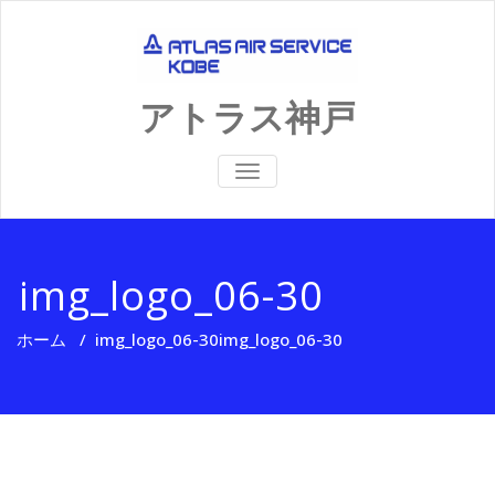
Skip
to
content
アトラス神戸
ナ
ビ
ゲ
ー
シ
ョ
img_logo_06-30
ン
を
切
ホーム
/
img_logo_06-30
img_logo_06-30
り
替
え