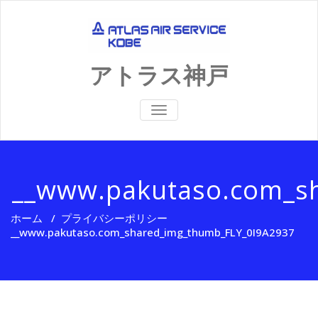
Skip
to
content
アトラス神戸
ナ
ビ
ゲ
ー
シ
ョ
__www.pakutaso.com_s
ン
を
切
ホーム
/
プライバシーポリシー
り
替
__www.pakutaso.com_shared_img_thumb_FLY_0I9A2937
え